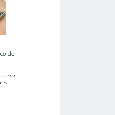
sco de
isco de
ntes.
os