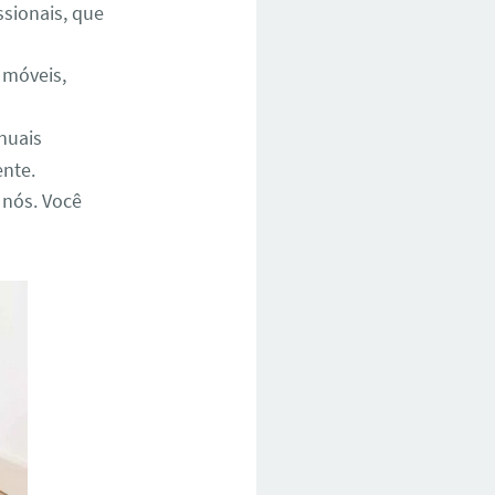
ssionais, que
 móveis,
nuais
ente.
 nós. Você