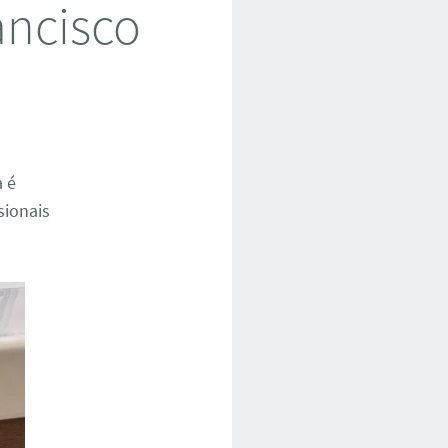
ancisco
a é
sionais