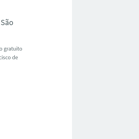
 São
o gratuito
cisco de