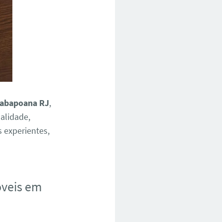
tabapoana RJ
,
alidade,
s experientes,
óveis em