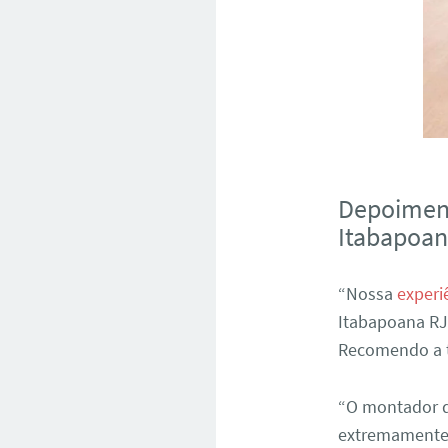
Depoiment
Itabapoan
“Nossa
experi
Itabapoana RJ 
Recomendo a t
“O montador d
extremamente s