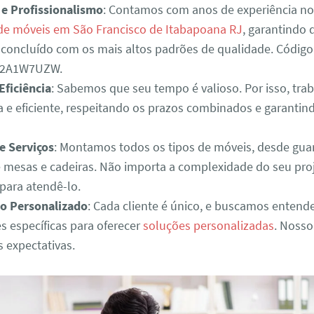
 e Profissionalismo
: Contamos com anos de experiência n
e móveis em São Francisco de Itabapoana RJ
, garantindo 
a concluído com os mais altos padrões de qualidade. Código
2A1W7UZW.
Eficiência
: Sabemos que seu tempo é valioso. Por isso, tr
a e eficiente, respeitando os prazos combinados e garantin
e Serviços
: Montamos todos os tipos de móveis, desde gua
é mesas e cadeiras. Não importa a complexidade do seu pro
para atendê-lo.
o Personalizado
: Cada cliente é único, e buscamos entend
s específicas para oferecer
soluções personalizadas
. Nosso
s expectativas.