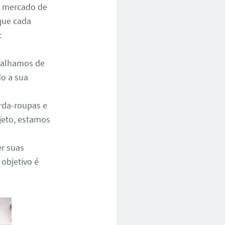
o mercado de
que cada
:
abalhamos de
do a sua
rda-roupas e
jeto, estamos
er suas
 objetivo é