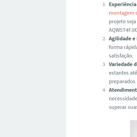
Experiência
montagem d
projeto sej
AQW5T4F3X
Agilidade e 
forma rápid
satisfação.
Variedade d
estantes at
preparados 
Atendiment
necessidade
superar sua