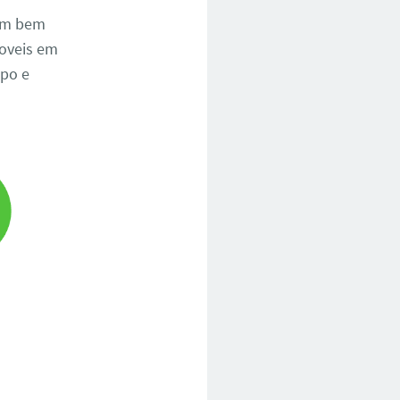
uem bem
moveis em
mpo e