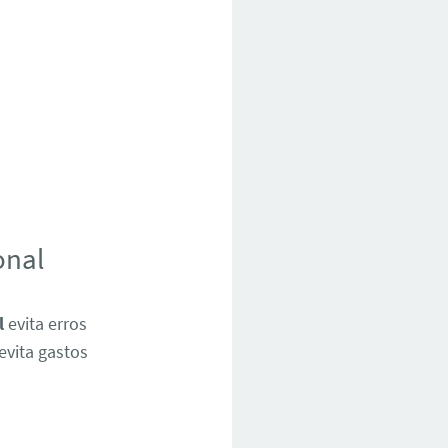
onal
l
evita erros
evita gastos