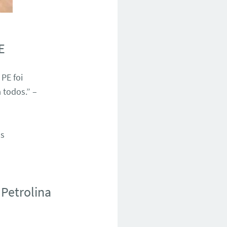
E
PE foi
 todos.” –
os
Petrolina