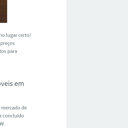
 no lugar certo!
 preços
tos para
óveis em
o mercado de
ja concluído
W.