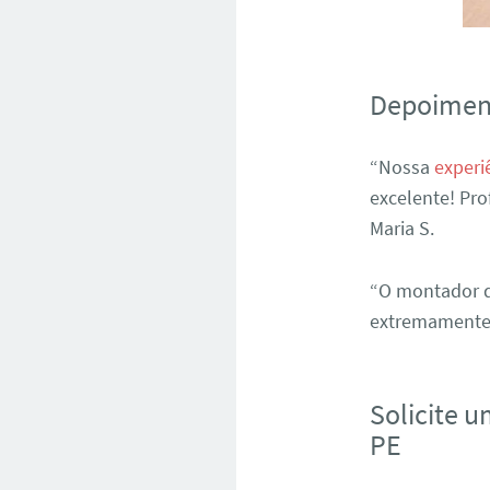
Depoiment
“Nossa
experi
excelente! Pr
Maria S.
“O montador d
extremamente s
Solicite 
PE