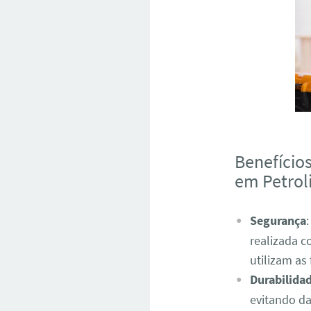
Benefício
em Petrol
Segurança
realizada c
utilizam as
Durabilida
evitando d