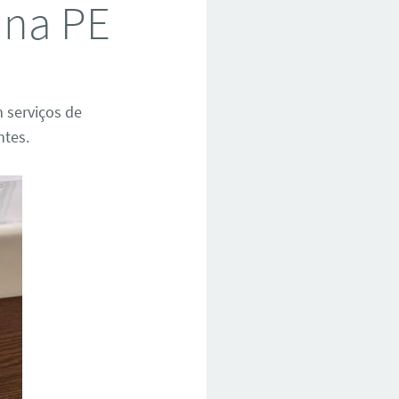
ina PE
 serviços de
ntes.