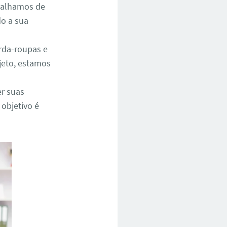
abalhamos de
do a sua
rda-roupas e
jeto, estamos
er suas
 objetivo é