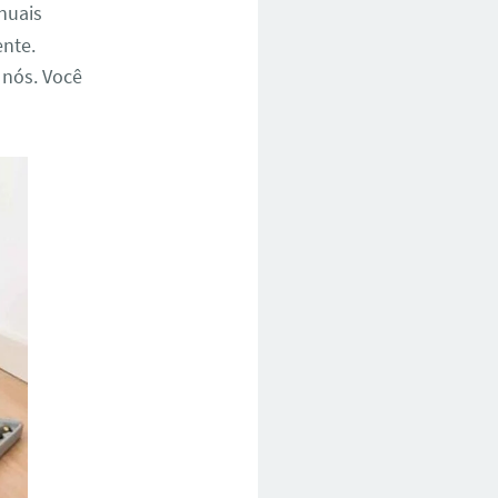
nuais
ente.
 nós. Você