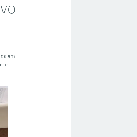
ovo
zada em
os e