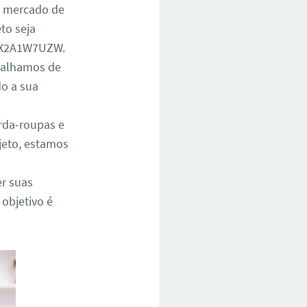
o mercado de
to seja
F3X2A1W7UZW.
abalhamos de
do a sua
rda-roupas e
jeto, estamos
er suas
 objetivo é