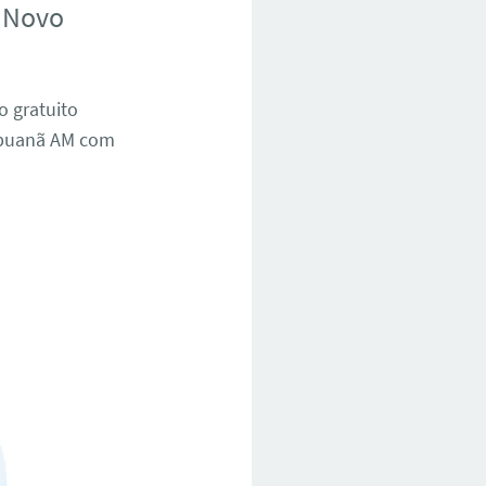
 Novo
o gratuito
ipuanã AM com