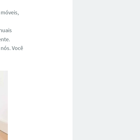
 móveis,
nuais
ente.
 nós. Você