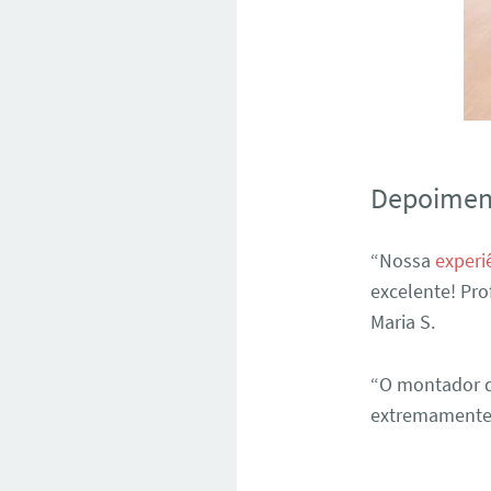
Depoiment
“Nossa
experi
excelente! Pr
Maria S.
“O montador d
extremamente s