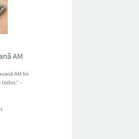
uanã AM
uanã AM foi
 todos.” –
os